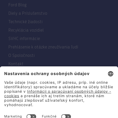
Ford Blog
Diely a Príslušenstvo
Technické žiadosti
Recyklácia vozidiel
SVHC informácie
Prehlásenie k otázke zneužívania ľudí
O Spoločnosti
Kontakt
© 2026 Summit Motors Slovakia