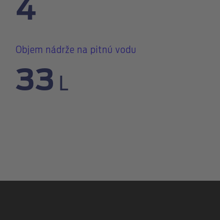
4
Objem nádrže na pitnú vodu
33
L