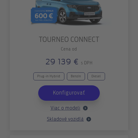
TOURNEO CONNECT
Cena od
29 139 €
s DPH
Plug-in Hybrid
Benzín
Diesel
Konfigurovať
Viac o modeli
Skladové vozidlá