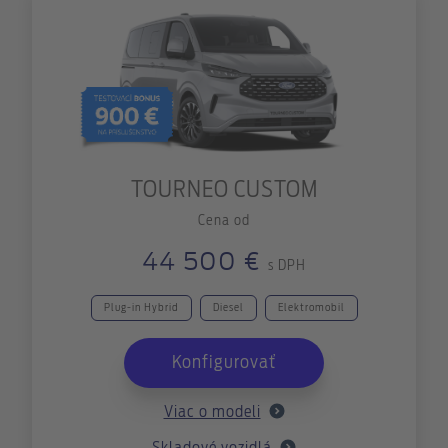
TOURNEO CUSTOM
Cena od
44 500 €
s DPH
Plug-in Hybrid
Diesel
Elektromobil
Konfigurovať
Viac o modeli
Skladové vozidlá