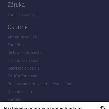
Záruka
Záruka a asistencia
Ostatné
Aktualizácia SYNC
Ford Blog
Diely a Príslušenstvo
Technické žiadosti
Recyklácia vozidiel
SVHC informácie
Prehlásenie k otázke zneužívania ľudí
O Spoločnosti
Kontakt