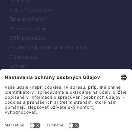
Ford Blog
Diely a Príslušenstvo
Technické žiadosti
Recyklácia vozidiel
SVHC informácie
Prehlásenie k otázke zneužívania ľudí
O Spoločnosti
Kontakt
© 2026 Summit Motors Slovakia