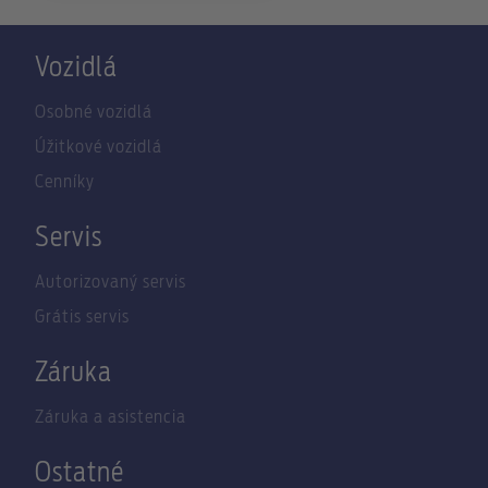
Vozidlá
Osobné vozidlá
Úžitkové vozidlá
Cenníky
Servis
Autorizovaný servis
Grátis servis
Záruka
Záruka a asistencia
Ostatné