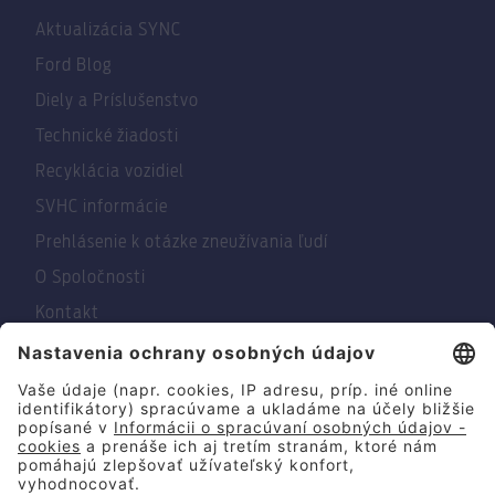
Aktualizácia SYNC
Ford Blog
Diely a Príslušenstvo
Technické žiadosti
Recyklácia vozidiel
SVHC informácie
Prehlásenie k otázke zneužívania ľudí
O Spoločnosti
Kontakt