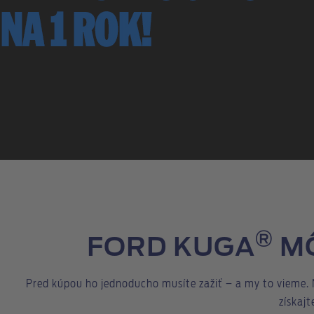
®
FORD KUGA
MÔ
Pred kúpou ho jednoducho musíte zažiť – a my to vieme. N
získaj