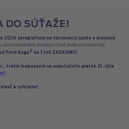
A DO SÚŤAŽE!
ta 2026 zaregistruje na testovaciu jazdu a prevezie
u autorizovaného predajcu Ford, bude automaticky
®
vý Ford Kuga
na 1 rok ZADARMO!
ac,
tretie žrebovanie sa uskutočnilo piatok 31. júla
om!
zviesť a vyhrajte!