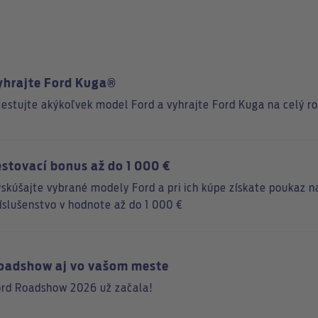
yhrajte Ford Kuga®
estujte akýkoľvek model Ford a vyhrajte Ford Kuga na celý r
estovací bonus až do 1 000 €
skúšajte vybrané modely Ford a pri ich kúpe získate poukaz n
íslušenstvo v hodnote až do 1 000 €
oadshow aj vo vašom meste
rd Roadshow 2026 už začala!