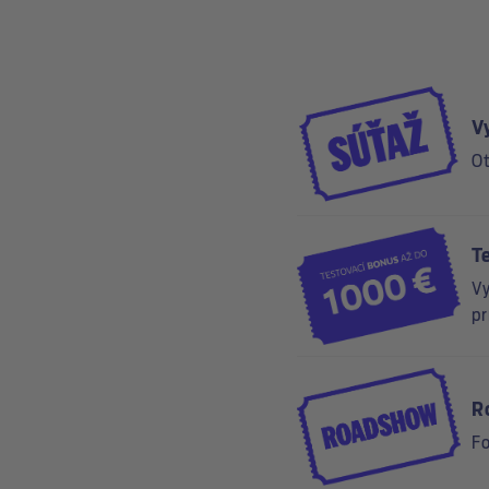
V
Ot
T
Vy
pr
R
Fo