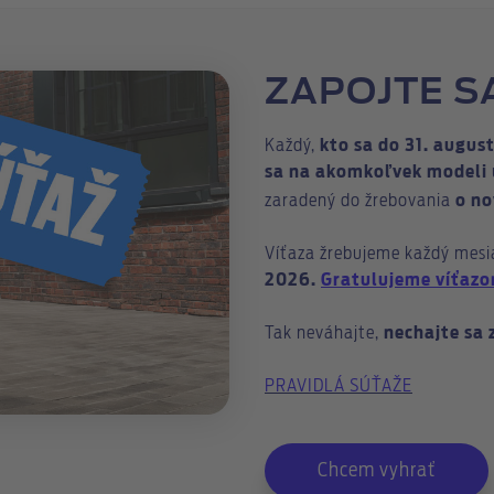
ZAPOJTE S
Každý,
kto sa do 31. augus
sa na akomkoľvek modeli
zaradený do žrebovania
o no
Víťaza žrebujeme každý mesi
2026.
Gratulujeme víťaz
Tak neváhajte,
nechajte sa 
PRAVIDLÁ SÚŤAŽE
Chcem vyhrať