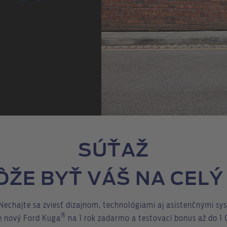
SÚŤAŽ
ŽE BYŤ VÁŠ NA CELÝ
echajte sa zviesť dizajnom, technológiami aj asistenčnými sys
®
te nový Ford Kuga
na 1 rok zadarmo a testovací bonus až do 1 