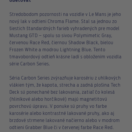
obetovať
Stredobodom pozornosti na vozidle v Le Mans je jeho
nový lak v odtieni Chroma Flame. Stal sa jednou zo
šiestich štandardných farieb vyhradených pre model
Mustang GTD – spolu so sivou Polymimetic Gray,
červenou Race Red, čiernou Shadow Black, bielou
Frozen White a modrou Lightning Blue. Tento
tmavobordový odtieň krásne ladí s obložením vozidla
série Carbon Series.
Séria Carbon Series zvýrazňuje karosériu z uhlíkových
vlákien tým, že kapota, strecha a zadná plošina Tech
Deck sú ponechané bez lakovania, zatiaľ čo kolesá
(hliníkové alebo horčíkové) majú magnetitovú
povrchovú úpravu. V ponuke sú pruhy vo farbe
karosérie alebo kontrastné lakované pruhy, ako aj
brzdové strmene lakované načierno alebo v modrom
odtieni Grabber Blue či v červenej farbe Race Red.