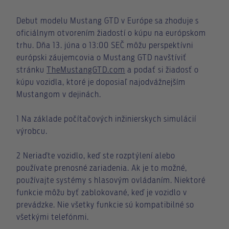
Debut modelu Mustang GTD v Európe sa zhoduje s
oficiálnym otvorením žiadostí o kúpu na európskom
trhu. Dňa 13. júna o 13:00 SEČ môžu perspektívni
európski záujemcovia o Mustang GTD navštíviť
stránku
TheMustangGTD.com
a podať si žiadosť o
kúpu vozidla, ktoré je doposiaľ najodvážnejším
Mustangom v dejinách.
1 Na základe počítačových inžinierskych simulácií
výrobcu.
2 Neriaďte vozidlo, keď ste rozptýlení alebo
používate prenosné zariadenia. Ak je to možné,
používajte systémy s hlasovým ovládaním. Niektoré
funkcie môžu byť zablokované, keď je vozidlo v
prevádzke. Nie všetky funkcie sú kompatibilné so
všetkými telefónmi.