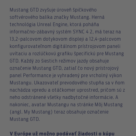
Mustang GTD zvyšuje úroveň špičkového
softvérového balíka značky Mustang. Herná
technológia Unreal Engine, ktorá poháňa
informačno-zábavný systém SYNC 4 2, má teraz na
13,2-palcovom dotykovom displeji a 12,4-palcovom
konfigurovateľnom digitálnom prístrojovom paneli
uvítaciu a rozlúčkovú grafiku špecifickú pre Mustang
GTD. Každý zo šiestich režimov jazdy obsahuje
označenie Mustang GTD, zatiaľ čo nový prístrojový
panel Performance je vyhradený pre vrcholný výkon
Mustangu. Ukazovateľ prevodového stupňa sa v ňom
nachádza vpredu a otáčkomer uprostred, pričom sú z
neho odstránené všetky nadbytočné informácie. A
nakoniec, avatar Mustangu na stránke Môj Mustang
(angl. My Mustang) teraz obsahuje označenie
Mustang GTD.
V Európe už možno podávať žiadosti o kúpu