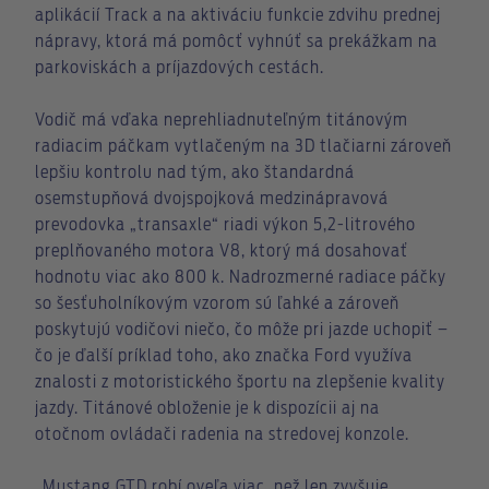
aplikácií Track a na aktiváciu funkcie zdvihu prednej
nápravy, ktorá má pomôcť vyhnúť sa prekážkam na
parkoviskách a príjazdových cestách.
Vodič má vďaka neprehliadnuteľným titánovým
radiacim páčkam vytlačeným na 3D tlačiarni zároveň
lepšiu kontrolu nad tým, ako štandardná
osemstupňová dvojspojková medzinápravová
prevodovka „transaxle“ riadi výkon 5,2-litrového
preplňovaného motora V8, ktorý má dosahovať
hodnotu viac ako 800 k. Nadrozmerné radiace páčky
so šesťuholníkovým vzorom sú ľahké a zároveň
poskytujú vodičovi niečo, čo môže pri jazde uchopiť –
čo je ďalší príklad toho, ako značka Ford využíva
znalosti z motoristického športu na zlepšenie kvality
jazdy. Titánové obloženie je k dispozícii aj na
otočnom ovládači radenia na stredovej konzole.
„Mustang GTD robí oveľa viac, než len zvyšuje