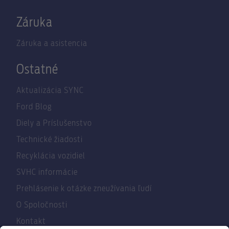
Záruka
Záruka a asistencia
Ostatné
Aktualizácia SYNC
Ford Blog
Diely a Príslušenstvo
Technické žiadosti
Recyklácia vozidiel
SVHC informácie
Prehlásenie k otázke zneužívania ľudí
O Spoločnosti
Kontakt