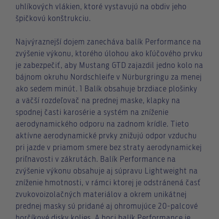
uhlíkových vlákien, ktoré vystavujú na obdiv jeho
špičkovú konštrukciu.
Najvýraznejší dojem zanecháva balík Performance na
zvýšenie výkonu, ktorého úlohou ako kľúčového prvku
je zabezpečiť, aby Mustang GTD zajazdil jedno kolo na
bájnom okruhu Nordschleife v Nürburgringu za menej
ako sedem minút. 1 Balík obsahuje brzdiace plošinky
a väčší rozdeľovač na prednej maske, klapky na
spodnej časti karosérie a systém na zníženie
aerodynamického odporu na zadnom krídle. Tieto
aktívne aerodynamické prvky znižujú odpor vzduchu
pri jazde v priamom smere bez straty aerodynamickej
priľnavosti v zákrutách. Balík Performance na
zvýšenie výkonu obsahuje aj súpravu Lightweight na
zníženie hmotnosti, v rámci ktorej je odstránená časť
zvukovoizolačných materiálov a okrem unikátnej
prednej masky sú pridané aj ohromujúce 20-palcové
horčíkové disky kolies. A hoci balík Performance je