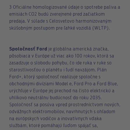
3 Oficiálne homologizované údaje o spotrebe paliva a
emisiách CO2 budú zverejnené pred začiatkom
predaja. V súlade s Celosvetovo harmonizovaným
skúšobným postupom pre ľahké vozidlá (WLTP).
Spoločnosť Ford
je globálna americká značka,
pôsobiaca v Európe už viac ako 100 rokov, ktorá sa
zasadzuje o slobodu pohybu, čo ide ruka v ruke so
starostlivosťou o planétu i ľudí navzájom. Plán
Ford+, ktorý spoločnosť realizuje spoločne s
obchodnými divíziami Model e, Ford Pro a Ford Blue,
urýchľuje v Európe jej prechod na čisto elektrickú a
uhlíkovo neutrálnu budúcnosť do roku 2035.
Spoločnosť sa posúva vpred prostredníctvom nových,
odvážnych elektromobilov, navrhnutých s ohľadom
na európskych vodičov a inovatívnych vďaka
službám, ktoré pomáhajú ľuďom spájať sa,