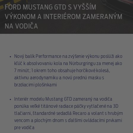
FORD MUSTANG GTD S VYŠŠÍM
VÝKONOM A INTERIÉROM ZAMERANÝM
NA VODIČA
Nový balík Performance na zvýšenie výkonu poslúži ako
kľúč k absolvovaniu kola na Nürburgringu za menej ako
7 minút; 1 okrem toho obsahuje horčíkové kolesá,
aktívnu aerodynamiku a novú prednú masku s
brzdiacimi plošinkami
Interiér modelu Mustang GTD zameraný na vodiča
ponúka veľké titánové radiace páčky vytlačené na 3D
tlačiarni, štandardné sedadlá Recaro a volant s hrubým
vencom a plochým dnom s ďalšími ovládacími prvkami
pre vodiča