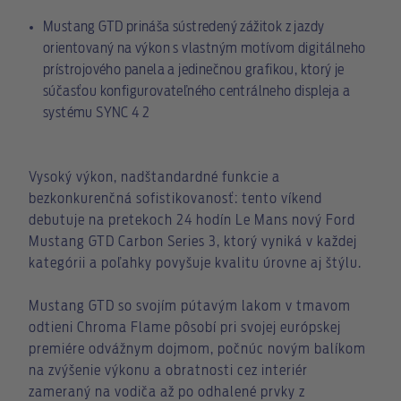
Mustang GTD prináša sústredený zážitok z jazdy
orientovaný na výkon s vlastným motívom digitálneho
prístrojového panela a jedinečnou grafikou, ktorý je
súčasťou konfigurovateľného centrálneho displeja a
systému SYNC 4 2
Vysoký výkon, nadštandardné funkcie a
bezkonkurenčná sofistikovanosť: tento víkend
debutuje na pretekoch 24 hodín Le Mans nový Ford
Mustang GTD Carbon Series 3, ktorý vyniká v každej
kategórii a poľahky povyšuje kvalitu úrovne aj štýlu.
Mustang GTD so svojím pútavým lakom v tmavom
odtieni Chroma Flame pôsobí pri svojej európskej
premiére odvážnym dojmom, počnúc novým balíkom
na zvýšenie výkonu a obratnosti cez interiér
zameraný na vodiča až po odhalené prvky z