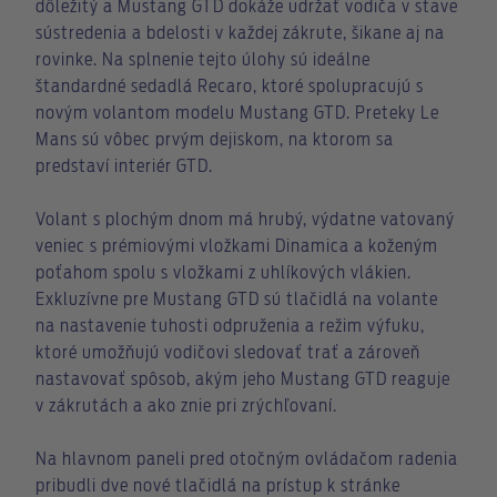
dôležitý a Mustang GTD dokáže udržať vodiča v stave
sústredenia a bdelosti v každej zákrute, šikane aj na
rovinke. Na splnenie tejto úlohy sú ideálne
štandardné sedadlá Recaro, ktoré spolupracujú s
novým volantom modelu Mustang GTD. Preteky Le
Mans sú vôbec prvým dejiskom, na ktorom sa
predstaví interiér GTD.
Volant s plochým dnom má hrubý, výdatne vatovaný
veniec s prémiovými vložkami Dinamica a koženým
poťahom spolu s vložkami z uhlíkových vlákien.
Exkluzívne pre Mustang GTD sú tlačidlá na volante
na nastavenie tuhosti odpruženia a režim výfuku,
ktoré umožňujú vodičovi sledovať trať a zároveň
nastavovať spôsob, akým jeho Mustang GTD reaguje
v zákrutách a ako znie pri zrýchľovaní.
Na hlavnom paneli pred otočným ovládačom radenia
pribudli dve nové tlačidlá na prístup k stránke