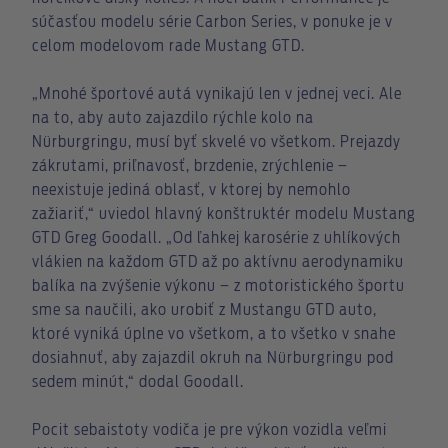
súčasťou modelu série Carbon Series, v ponuke je v
celom modelovom rade Mustang GTD.
„Mnohé športové autá vynikajú len v jednej veci. Ale
na to, aby auto zajazdilo rýchle kolo na
Nürburgringu, musí byť skvelé vo všetkom. Prejazdy
zákrutami, priľnavosť, brzdenie, zrýchlenie –
neexistuje jediná oblasť, v ktorej by nemohlo
zažiariť,“ uviedol hlavný konštruktér modelu Mustang
GTD Greg Goodall. „Od ľahkej karosérie z uhlíkových
vlákien na každom GTD až po aktívnu aerodynamiku
balíka na zvýšenie výkonu – z motoristického športu
sme sa naučili, ako urobiť z Mustangu GTD auto,
ktoré vyniká úplne vo všetkom, a to všetko v snahe
dosiahnuť, aby zajazdil okruh na Nürburgringu pod
sedem minút,“ dodal Goodall.
Pocit sebaistoty vodiča je pre výkon vozidla veľmi