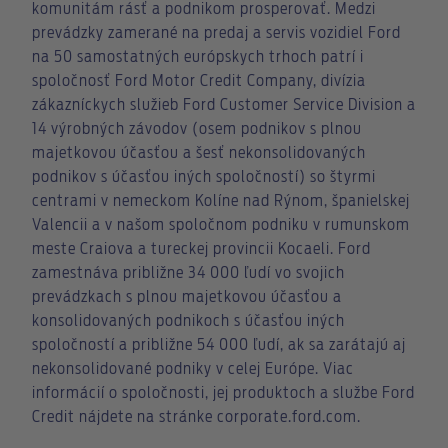
komunitám rásť a podnikom prosperovať. Medzi
prevádzky zamerané na predaj a servis vozidiel Ford
na 50 samostatných európskych trhoch patrí i
spoločnosť Ford Motor Credit Company, divízia
zákazníckych služieb Ford Customer Service Division a
14 výrobných závodov (osem podnikov s plnou
majetkovou účasťou a šesť nekonsolidovaných
podnikov s účasťou iných spoločností) so štyrmi
centrami v nemeckom Kolíne nad Rýnom, španielskej
Valencii a v našom spoločnom podniku v rumunskom
meste Craiova a tureckej provincii Kocaeli. Ford
zamestnáva približne 34 000 ľudí vo svojich
prevádzkach s plnou majetkovou účasťou a
konsolidovaných podnikoch s účasťou iných
spoločností a približne 54 000 ľudí, ak sa zarátajú aj
nekonsolidované podniky v celej Európe. Viac
informácií o spoločnosti, jej produktoch a službe Ford
Credit nájdete na stránke corporate.ford.com.