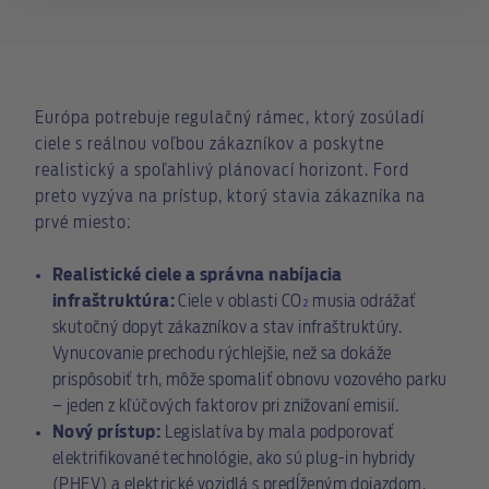
Európa potrebuje regulačný rámec, ktorý zosúladí
ciele s reálnou voľbou zákazníkov a poskytne
realistický a spoľahlivý plánovací horizont. Ford
preto vyzýva na prístup, ktorý stavia zákazníka na
prvé miesto:
Realistické ciele a správna nabíjacia
infraštruktúra:
Ciele v oblasti CO
₂
musia odrážať
skutočný dopyt zákazníkov a stav infraštruktúry.
Vynucovanie prechodu rýchlejšie, než sa dokáže
prispôsobiť trh, môže spomaliť obnovu vozového parku
– jeden z kľúčových faktorov pri znižovaní emisií.
Nový prístup:
Legislatíva by mala podporovať
elektrifikované technológie, ako sú plug-in hybridy
(PHEV) a elektrické vozidlá s predĺženým dojazdom,