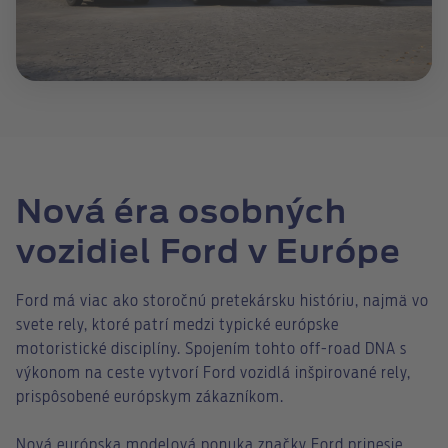
Nová éra osobných
vozidiel Ford v Európe
Ford má viac ako storočnú pretekársku históriu, najmä vo
svete rely, ktoré patrí medzi typické európske
motoristické disciplíny. Spojením tohto off-road DNA s
výkonom na ceste vytvorí Ford vozidlá inšpirované rely,
prispôsobené európskym zákazníkom.
Nová európska modelová ponuka značky Ford prinesie