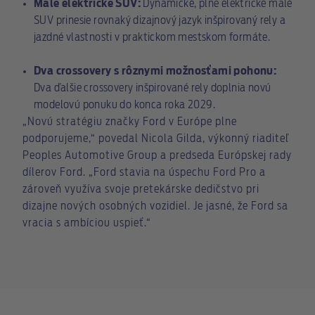
Malé elektrické SUV:
Dynamické, plne elektrické malé
SUV prinesie rovnaký dizajnový jazyk inšpirovaný rely a
jazdné vlastnosti v praktickom mestskom formáte.
Dva crossovery s rôznymi možnosťami pohonu:
Dva ďalšie crossovery inšpirované rely doplnia novú
modelovú ponuku do konca roka 2029.
„Novú stratégiu značky Ford v Európe plne
podporujeme,“ povedal Nicola Gilda, výkonný riaditeľ
Peoples Automotive Group a predseda Európskej rady
dílerov Ford. „Ford stavia na úspechu Ford Pro a
zároveň využíva svoje pretekárske dedičstvo pri
dizajne nových osobných vozidiel. Je jasné, že Ford sa
vracia s ambíciou uspieť.“