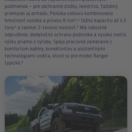
podmienok – pre záchranné zložky, lesníctvo, ťažobný
priemysel aj armádu. Ponúka celkovú kombinovanú
hmotnosť vozidla a prívesu 8 ton³,
⁴
ťažnú kapacitu až 4,5
tony
⁴
a takmer 2-tonovú nosnosť.³ Má robustné
odpruženie, dodatočnú ochranu podvozka a vysokú svetlú
výšku priamo z výroby. Spája pracovné zameranie s
komfortom kabíny, konektivitou a asistenčnými
technológiami vodiča, ktoré sú pre model Ranger
typické.
⁵