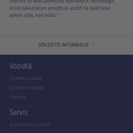
urýchliť už dnes pomocou hybridných technológií,
ktoré zákazníkom umožňujú jazdiť na elektrický
pohon vždy, keď môžu.“
DÔLEŽITÉ INFORMÁCIE
Vozidlá
Osobné vozidlá
Úžitkové vozidlá
Cenníky
Servis
Autorizovaný servis