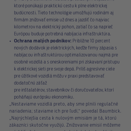
ktoré ponúkajú praktickú cestu k plne elektrickej
budúcnosti. Tieto technológie umožňujú rodinám aj
firmám znižovať emisie už dnes a jazdiť čo najviac
kilometrov na elektrický pohon, zatiaľ čo sa naprieč
Európou buduje potrebná nabíjacia infraštruktúra.
Ochrana malých podnikov:
Približne 10 percent
nových dodávok je elektrických, keďže firmy zápasia s
nabíjacou infraštruktúrou optimalizovanou najmä pre
osobné vozidlá a s oneskoreniami pri získavaní prístupu
k elektrickej sieti pre svoje depá. Príliš agresívne ciele
pre úžitkové vozidlá môžu v praxi predstavovať
dodatočnú záťaž
pre inštalatérov, stavebníkov či doručovateľov, ktorí
poháňajú európsku ekonomiku.
„Nestaviame vozidlá preto, aby sme plnili regulačné
nariadenia; staviame ich pre ľudí,“ povedal Baumbick.
„Najrýchlejšia cesta k nulovým emisiám je tá, ktorú
zákazníci skutočne využijú. Znižovanie emisií môžeme