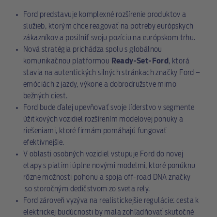
Ford predstavuje komplexné rozšírenie produktov a
služieb, ktorým chce reagovať na potreby európskych
zákazníkov a posilniť svoju pozíciu na európskom trhu.
Nová stratégia prichádza spolu s globálnou
komunikačnou platformou
Ready-Set-Ford
, ktorá
stavia na autentických silných stránkach značky Ford –
emóciách z jazdy, výkone a dobrodružstve mimo
bežných ciest.
Ford bude ďalej upevňovať svoje líderstvo v segmente
úžitkových vozidiel rozšírením modelovej ponuky a
riešeniami, ktoré firmám pomáhajú fungovať
efektívnejšie.
V oblasti osobných vozidiel vstupuje Ford do novej
etapy s piatimi úplne novými modelmi, ktoré ponúknu
rôzne možnosti pohonu a spoja off-road DNA značky
so storočným dedičstvom zo sveta rely.
Ford zároveň vyzýva na realistickejšie regulácie: cesta k
elektrickej budúcnosti by mala zohľadňovať skutočné