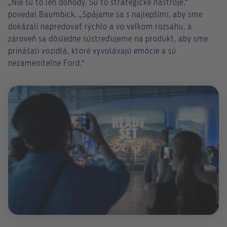
„Nie sú to len dohody. Sú to strategické nástroje,“
povedal Baumbick. „Spájame sa s najlepšími, aby sme
dokázali napredovať rýchlo a vo veľkom rozsahu, a
zároveň sa dôsledne sústreďujeme na produkt, aby sme
prinášali vozidlá, ktoré vyvolávajú emócie a sú
nezameniteľne Ford.“